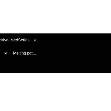
stival MedSéries
”
Melting pot…