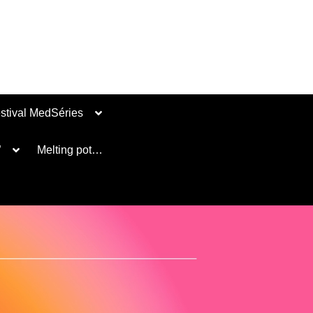
stival MedSéries
”
Melting pot…