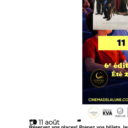
Le 11 août
"De la comédie française"
Réservez vos places! Prenez vos billets, le