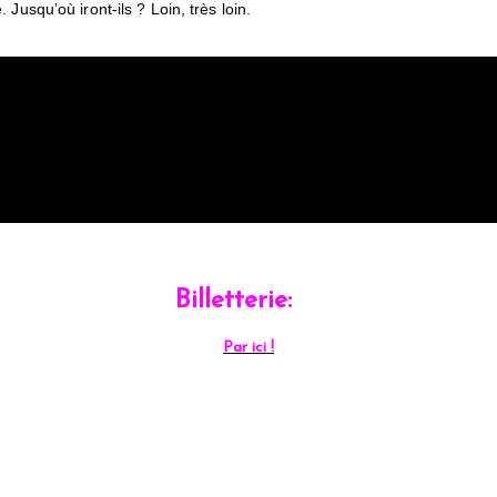
usqu’où iront-ils ? Loin, très loin.
Billetterie:
Par ici !