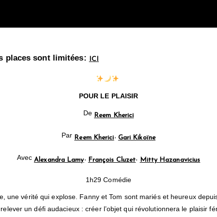
s places sont limitées:
ICI
POUR LE PLAISIR
De
Reem Kherici
Par
,
Reem Kherici
Gari Kikoïne
Avec
,
,
Alexandra Lamy
François Cluzet
Mitty Hazanavicius
1h29 Comédie
ple, une vérité qui explose. Fanny et Tom sont mariés et heureux depui
lever un défi audacieux : créer l’objet qui révolutionnera le plaisir f