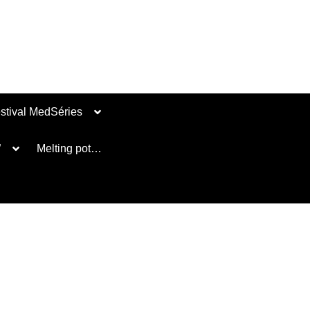
stival MedSéries
”
Melting pot…