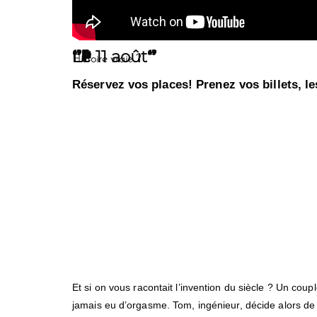
Le 11 août
"Pour le plaisir"
Histoire vraie ?
Réservez vos places! Prenez vos billets, le
Et si on vous racontait l’invention du siècle ? Un cou
jamais eu d’orgasme. Tom, ingénieur, décide alors de re