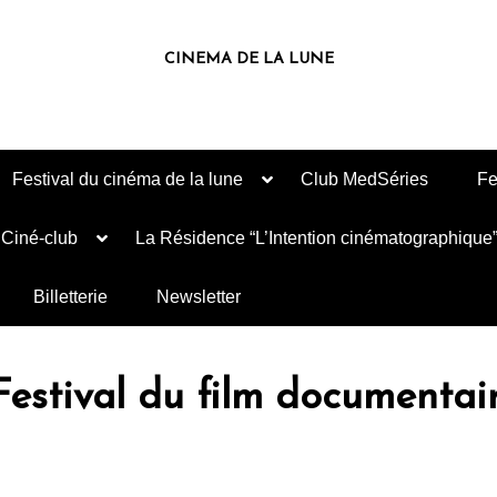
CINEMA DE LA LUNE
Festival du cinéma de la lune
Club MedSéries
Fe
Ciné-club
La Résidence “L’Intention cinématographique
Billetterie
Newsletter
stival du film documentai