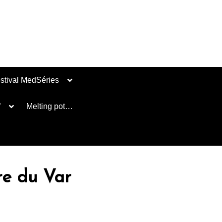
stival MedSéries
”
Melting pot…
re du Var